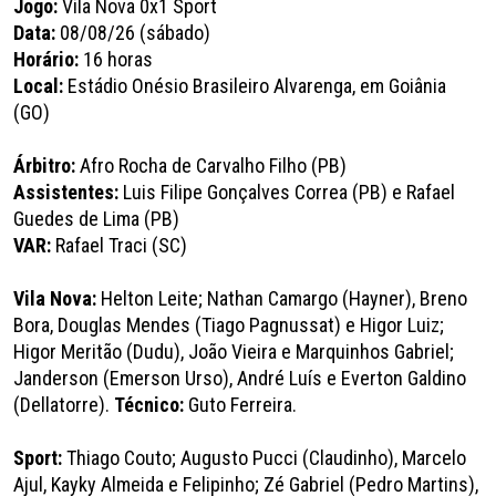
Jogo:
Vila Nova 0x1 Sport
Data:
08/08/26 (sábado)
Horário:
16 horas
Local:
Estádio Onésio Brasileiro Alvarenga, em Goiânia
(GO)
Árbitro:
Afro Rocha de Carvalho Filho (PB)
Assistentes:
Luis Filipe Gonçalves Correa (PB) e Rafael
Guedes de Lima (PB)
VAR:
Rafael Traci (SC)
Vila Nova:
Helton Leite; Nathan Camargo (Hayner), Breno
Bora, Douglas Mendes (Tiago Pagnussat) e Higor Luiz;
Higor Meritão (Dudu), João Vieira e Marquinhos Gabriel;
Janderson (Emerson Urso), André Luís e Everton Galdino
(Dellatorre).
Técnico:
Guto Ferreira.
Sport:
Thiago Couto; Augusto Pucci (Claudinho), Marcelo
Ajul, Kayky Almeida e Felipinho; Zé Gabriel (Pedro Martins),