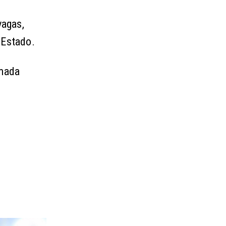
vagas,
 Estado.
rmada