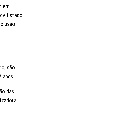
ão em
 de Estado
nclusão
A
do, são
2 anos.
ção das
izadora.