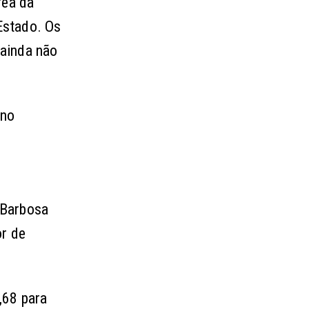
rea da
 Estado. Os
 ainda não
 no
 Barbosa
or de
,68 para