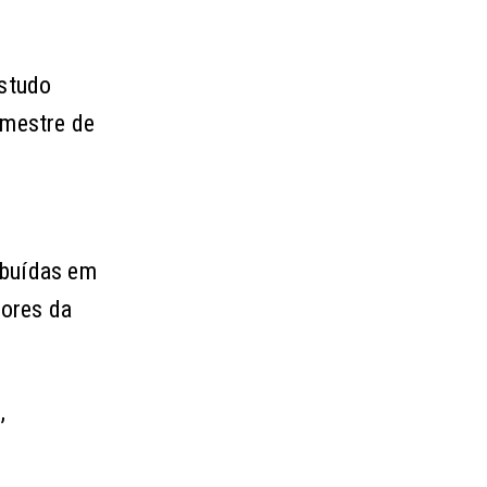
Estudo
emestre de
ibuídas em
dores da
,