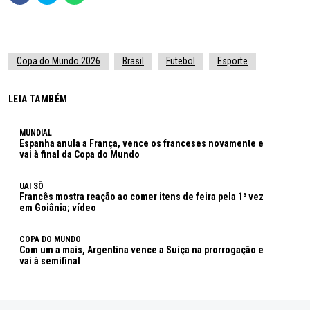
Copa do Mundo 2026
Brasil
Futebol
Esporte
LEIA TAMBÉM
MUNDIAL
Espanha anula a França, vence os franceses novamente e
vai à final da Copa do Mundo
UAI SÔ
Francês mostra reação ao comer itens de feira pela 1ª vez
em Goiânia; vídeo
COPA DO MUNDO
Com um a mais, Argentina vence a Suíça na prorrogação e
vai à semifinal