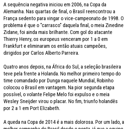
A sequência negativa iniciou em 2006, na Copa da
Alemanha. Nas quartas de final, o Brasil reencontrou a
França sedento para vingar o vice-campeonato de 1998. O
problema é que o "carrasco" daquela final, o meia Zinedine
Zidane, foi ainda mais brilhante. Com gol do atacante
Thierry Henry, os europeus venceram por 1 a 0 em
Frankfurt e eliminaram os então atuais campeões,
dirigidos por Carlos Alberto Parreira.
Quatro anos depois, na África do Sul, a seleção brasileira
teve pela frente a Holanda. No melhor primeiro tempo do
time comandado por Dunga naquele Mundial, Robinho
colocou o Brasil em vantagem. Na pior segunda etapa
possível, o volante Felipe Melo foi expulso e o meia
Wesley Sneijder virou o placar. No fim, triunfo holandês
por 2 a 1 em Port Elizabeth.
A queda na Copa de 2014 é a mais dolorosa. Por um lado, a
melhor campanha do Brasil desde o penta, já que a equipe