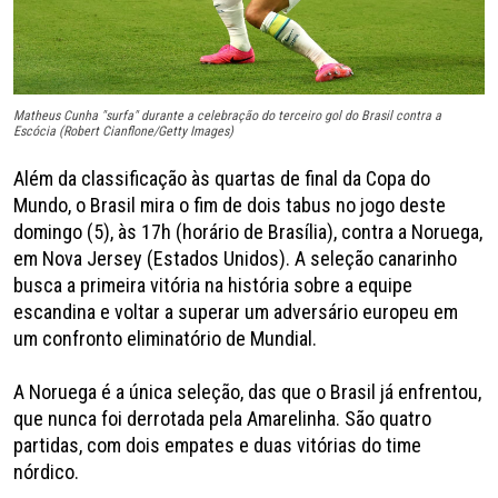
Matheus Cunha "surfa" durante a celebração do terceiro gol do Brasil contra a
Escócia (Robert Cianflone/Getty Images)
Além da classificação às quartas de final da Copa do
Mundo, o Brasil mira o fim de dois tabus no jogo deste
domingo (5), às 17h (horário de Brasília), contra a Noruega,
em Nova Jersey (Estados Unidos). A seleção canarinho
busca a primeira vitória na história sobre a equipe
escandina e voltar a superar um adversário europeu em
um confronto eliminatório de Mundial.
A Noruega é a única seleção, das que o Brasil já enfrentou,
que nunca foi derrotada pela Amarelinha. São quatro
partidas, com dois empates e duas vitórias do time
nórdico.