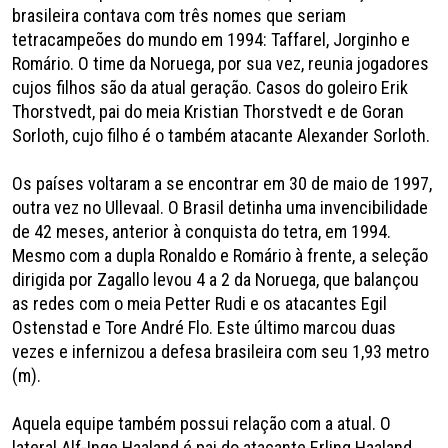
brasileira contava com três nomes que seriam
tetracampeões do mundo em 1994: Taffarel, Jorginho e
Romário. O time da Noruega, por sua vez, reunia jogadores
cujos filhos são da atual geração. Casos do goleiro Erik
Thorstvedt, pai do meia Kristian Thorstvedt e de Goran
Sorloth, cujo filho é o também atacante Alexander Sorloth.
Os países voltaram a se encontrar em 30 de maio de 1997,
outra vez no Ullevaal. O Brasil detinha uma invencibilidade
de 42 meses, anterior à conquista do tetra, em 1994.
Mesmo com a dupla Ronaldo e Romário à frente, a seleção
dirigida por Zagallo levou 4 a 2 da Noruega, que balançou
as redes com o meia Petter Rudi e os atacantes Egil
Ostenstad e Tore André Flo. Este último marcou duas
vezes e infernizou a defesa brasileira com seu 1,93 metro
(m).
Aquela equipe também possui relação com a atual. O
lateral Alf-Inge Haaland é pai do atacante Erling Haaland,