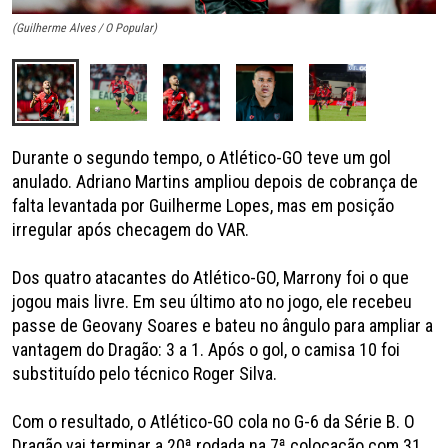
(G
(Guilherme Alves / O Popular)
Durante o segundo tempo, o Atlético-GO teve um gol
anulado. Adriano Martins ampliou depois de cobrança de
falta levantada por Guilherme Lopes, mas em posição
irregular após checagem do VAR.
Dos quatro atacantes do Atlético-GO, Marrony foi o que
jogou mais livre. Em seu último ato no jogo, ele recebeu
passe de Geovany Soares e bateu no ângulo para ampliar a
vantagem do Dragão: 3 a 1. Após o gol, o camisa 10 foi
substituído pelo técnico Roger Silva.
Com o resultado, o Atlético-GO cola no G-6 da Série B. O
Dragão vai terminar a 20ª rodada na 7ª colocação com 31