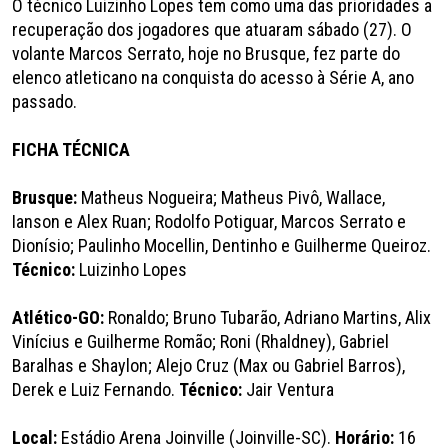
O técnico Luizinho Lopes tem como uma das prioridades a
recuperação dos jogadores que atuaram sábado (27). O
volante Marcos Serrato, hoje no Brusque, fez parte do
elenco atleticano na conquista do acesso à Série A, ano
passado.
FICHA TÉCNICA
Brusque:
Matheus Nogueira; Matheus Pivô, Wallace,
Ianson e Alex Ruan; Rodolfo Potiguar, Marcos Serrato e
Dionísio; Paulinho Mocellin, Dentinho e Guilherme Queiroz.
Técnico:
Luizinho Lopes
Atlético-GO:
Ronaldo; Bruno Tubarão, Adriano Martins, Alix
Vinícius e Guilherme Romão; Roni (Rhaldney), Gabriel
Baralhas e Shaylon; Alejo Cruz (Max ou Gabriel Barros),
Derek e Luiz Fernando.
Técnico:
Jair Ventura
Local:
Estádio Arena Joinville (Joinville-SC).
Horário:
16