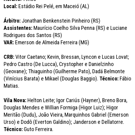
Local:
Estádio Rei Pelé, em Maceió (AL)
Árbitro:
Jonathan Benkenstein Pinheiro (RS)
Assistentes:
Maurício Coelho Silva Penna (RS) e Luciane
Rodrigues dos Santos (RS)
VAR:
Emerson de Almeida Ferreira (MG)
CRB:
Vitor Caetano; Kevin, Bressan, Lyncon e Lucas Lovat;
Pedro Castro (De Lucca), Crystopher e Danielzinho
(Geovane); Thiaguinho (Guilherme Pato), Dadá Belmonte
(Vinícius Barata) e Mikael (Douglas Baggio).
Técnico:
Fábio
Matias.
Vila Nova:
Helton Leite; Igor Cariús (Hayner), Breno Bora,
Douglas Mendes e Willian Formiga (Higor Luiz); Higor
Meritão (Dudu), João Vieira, Marquinhos Gabriel (Emerson
Urso) e Dodô (Everton Galdino); Janderson e Dellatorre.
Técnico:
Guto Ferreira.