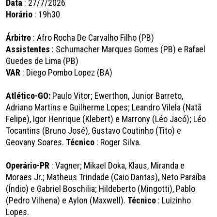
Data
: 27/7/2026
Horário
: 19h30
Árbitro
: Afro Rocha De Carvalho Filho (PB)
Assistentes
: Schumacher Marques Gomes (PB) e Rafael
Guedes de Lima (PB)
VAR
: Diego Pombo Lopez (BA)
Atlético-GO:
Paulo Vitor; Ewerthon, Junior Barreto,
Adriano Martins e Guilherme Lopes; Leandro Vilela (Natã
Felipe), Igor Henrique (Klebert) e Marrony (Léo Jacó); Léo
Tocantins (Bruno José), Gustavo Coutinho (Tito) e
Geovany Soares.
Técnico
: Roger Silva.
Operário-PR
: Vagner; Mikael Doka, Klaus, Miranda e
Moraes Jr.; Matheus Trindade (Caio Dantas), Neto Paraíba
(Índio) e Gabriel Boschilia; Hildeberto (Mingotti), Pablo
(Pedro Vilhena) e Aylon (Maxwell).
Técnico
: Luizinho
Lopes.