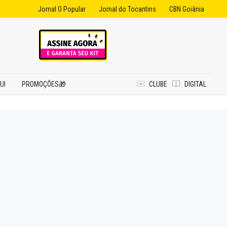
Jornal O Popular
Jornal do Tocantins
CBN Goiânia
UI
PROMOÇÕES🎁
CLUBE
DIGITAL