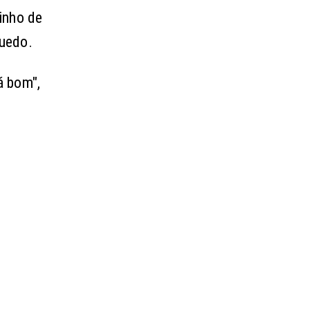
rinho de
quedo.
á bom",