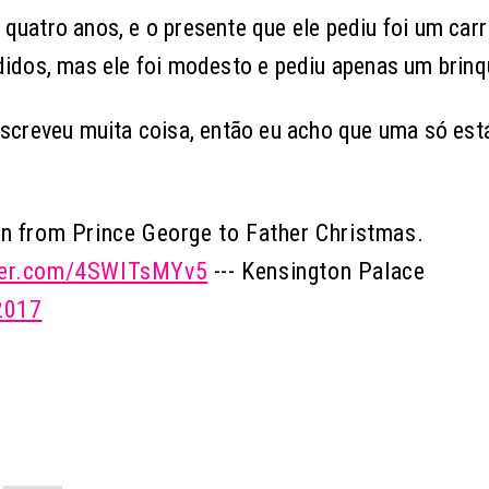
 quatro anos, e o presente que ele pediu foi um car
pedidos, mas ele foi modesto e pediu apenas um brin
o escreveu muita coisa, então eu acho que uma só est
en from Prince George to Father Christmas.
tter.com/4SWITsMYv5
--- Kensington Palace
2017