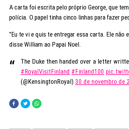
A carta foi escrita pelo próprio George, que tem
polícia. O papel tinha cinco linhas para fazer 
"Eu te vi e quis te entregar essa carta. Ele nã
disse William ao Papai Noel.
The Duke then handed over a letter writt
#RoyalVisitFinland
#Finland100
pic.twi
(@KensingtonRoyal)
30 de novembro de 