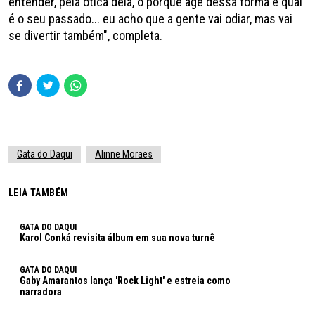
entender, pela ótica dela, o porquê age dessa forma e qual
é o seu passado... eu acho que a gente vai odiar, mas vai
se divertir também", completa.
Gata do Daqui
Alinne Moraes
LEIA TAMBÉM
GATA DO DAQUI
Karol Conká revisita álbum em sua nova turnê
GATA DO DAQUI
Gaby Amarantos lança 'Rock Light' e estreia como
narradora