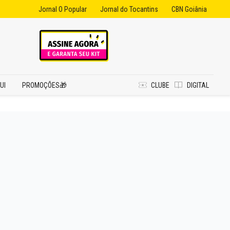
Jornal O Popular
Jornal do Tocantins
CBN Goiânia
UI
PROMOÇÕES🎁
CLUBE
DIGITAL