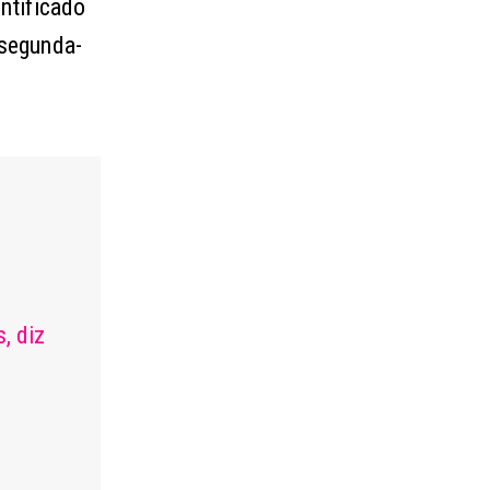
ntificado
 segunda-
, diz