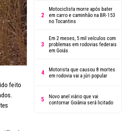
Motociclista morre após bater
2
em carro e caminhão na BR-153
no Tocantins
Em 2 meses, 5 mil veículos com
3
problemas em rodovias federais
em Goiás
Motorista que causou 8 mortes
4
em rodovia vai a júri popular
ido feito
ados.
Novo anel viário que vai
5
contornar Goiânia será licitado
ntes