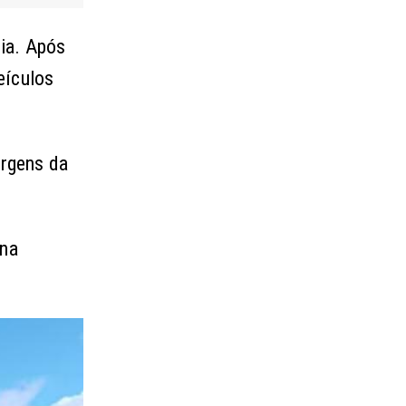
cia. Após
eículos
argens da
 na