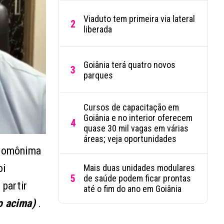
Viaduto tem primeira via lateral
2
liberada
Goiânia terá quatro novos
3
parques
Cursos de capacitação em
Goiânia e no interior oferecem
4
quase 30 mil vagas em várias
áreas; veja oportunidades
a homônima
oi
Mais duas unidades modulares
5
de saúde podem ficar prontas
 partir
até o fim do ano em Goiânia
o acima)
.