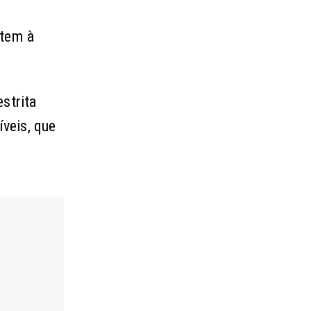
ntem à
strita
íveis, que