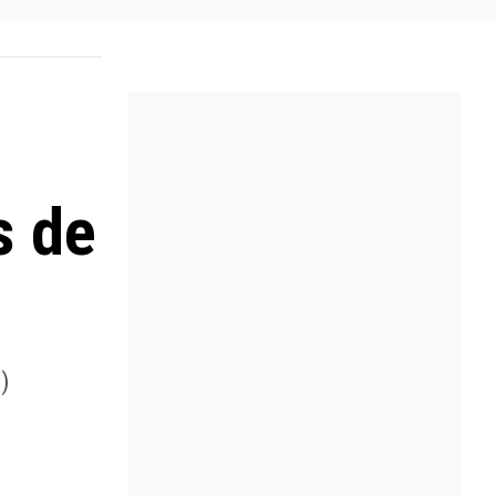
s de
)