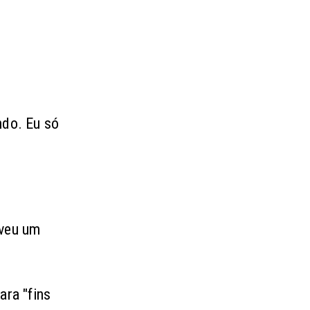
ndo. Eu só
eveu um
ara "fins