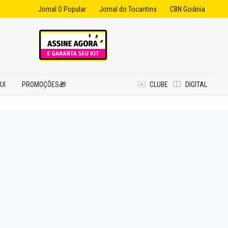
Jornal O Popular
Jornal do Tocantins
CBN Goiânia
UI
PROMOÇÕES🎁
CLUBE
DIGITAL