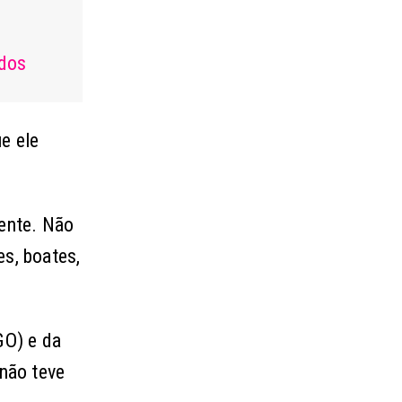
ados
e ele
gente. Não
es, boates,
GO) e da
não teve