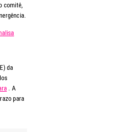
o comitê,
mergência.
alisa
E) da
dos
ara
. A
prazo para