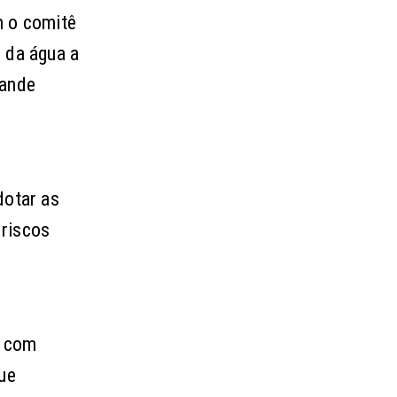
m o comitê
 da água a
rande
dotar as
 riscos
l com
ue