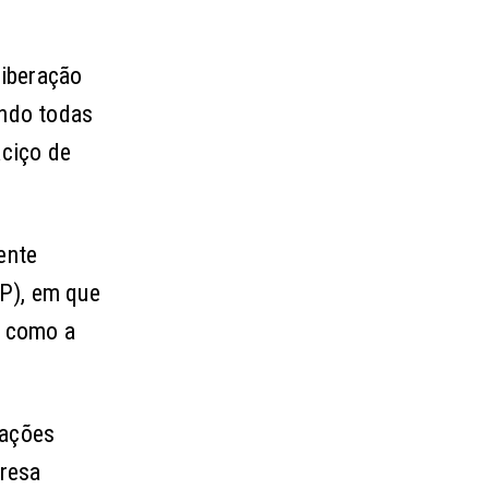
liberação
ando todas
ciço de
ente
P), em que
, como a
tações
presa