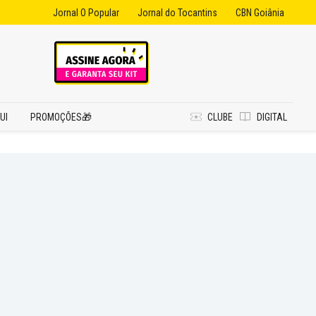
Jornal O Popular
Jornal do Tocantins
CBN Goiânia
UI
PROMOÇÕES🎁
CLUBE
DIGITAL