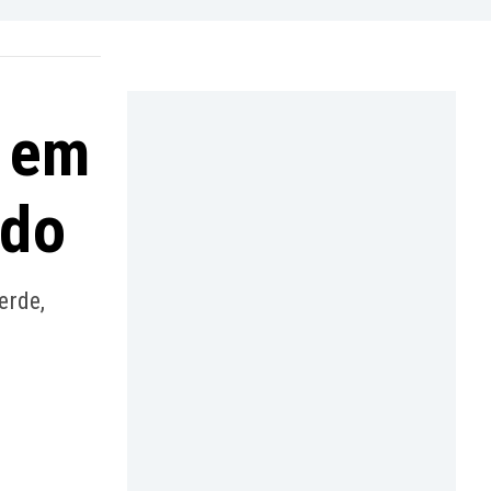
 em
rdo
erde,