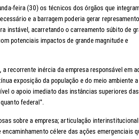
unda-feira (30) os técnicos dos órgãos que integra
necessário e a barragem poderia gerar represamento
a instável, acarretando o carreamento súbito de g
 com potenciais impactos de grande magnitude e
, a recorrente inércia da empresa responsável em a
tínua exposição da população e do meio ambiente a
dível o apoio imediato das instâncias superiores das
 quanto federal".
sas sobre a empresa; articulação interinstituciona
l; e encaminhamento célere das ações emergenciais q