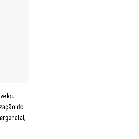
evelou
ização do
ergencial,