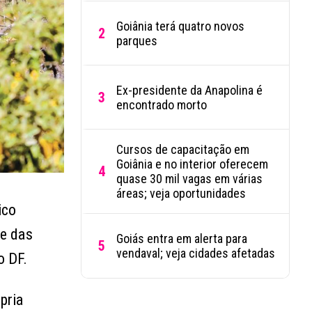
Goiânia terá quatro novos
2
parques
Ex-presidente da Anapolina é
3
encontrado morto
Cursos de capacitação em
Goiânia e no interior oferecem
4
quase 30 mil vagas em várias
áreas; veja oportunidades
ico
le das
Goiás entra em alerta para
5
vendaval; veja cidades afetadas
o DF.
pria