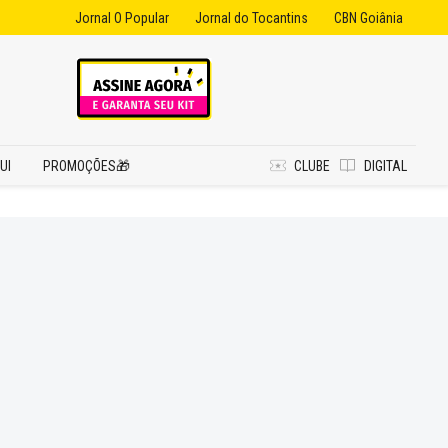
Jornal O Popular
Jornal do Tocantins
CBN Goiânia
UI
PROMOÇÕES🎁
CLUBE
DIGITAL