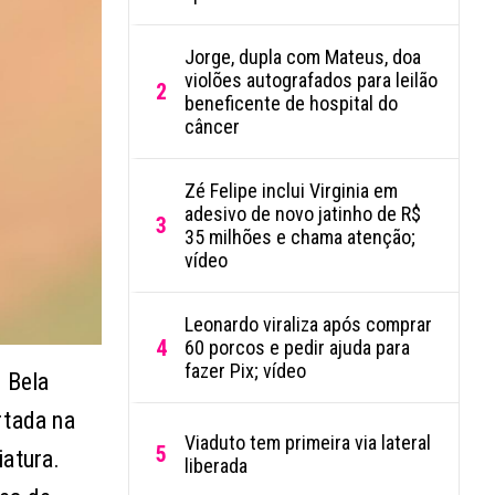
Jorge, dupla com Mateus, doa
violões autografados para leilão
2
beneficente de hospital do
câncer
Zé Felipe inclui Virginia em
adesivo de novo jatinho de R$
3
35 milhões e chama atenção;
vídeo
Leonardo viraliza após comprar
4
60 porcos e pedir ajuda para
fazer Pix; vídeo
 Bela
rtada na
Viaduto tem primeira via lateral
5
iatura.
liberada