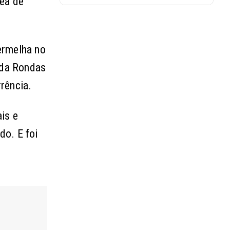
rea de
ermelha no
 da Rondas
rência.
is e
do. E foi