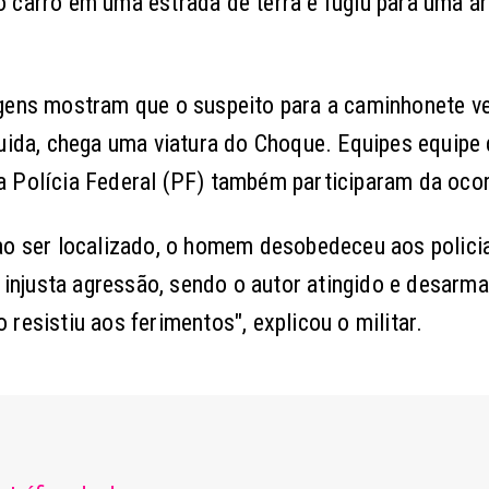
 carro em uma estrada de terra e fugiu para uma á
agens mostram que o suspeito para a caminhonete v
guida, chega uma viatura do Choque. Equipes equipe
a Polícia Federal (PF) também participaram da ocor
ao ser localizado, o homem desobedeceu aos policia
a injusta agressão, sendo o autor atingido e desarma
resistiu aos ferimentos", explicou o militar.