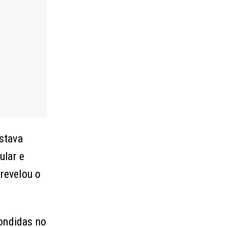
stava
ular e
revelou o
condidas no