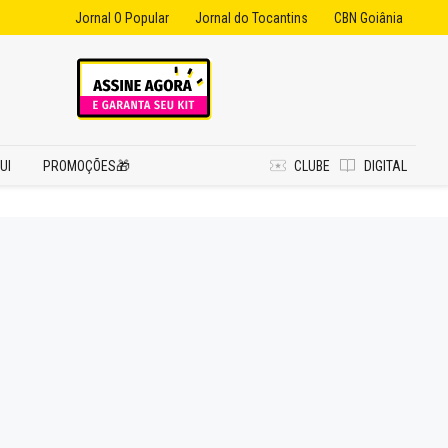
Jornal O Popular
Jornal do Tocantins
CBN Goiânia
UI
PROMOÇÕES🎁
CLUBE
DIGITAL