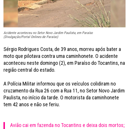
Acidente aconteceu no Setor Novo Jardim Paulista, em Paraíso
(Divulgação/Portal Onlines de Paraíso)
Sérgio Rodrigues Costa, de 39 anos, morreu após bater a
moto que pilotava contra uma caminhonete. O acidente
aconteceu neste domingo (2), em Paraíso do Tocantins, na
região central do estado.
A Polícia Militar informou que os veículos colidiram no
cruzamento da Rua 26 com a Rua 11, no Setor Novo Jardim
Paulista, no início da tarde. O motorista da caminhonete
tem 42 anos e não se feriu.
Avião cai em fazenda no Tocantins e deixa dois mortos;