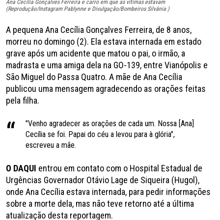
Ana Cecília Gonçalves Ferreira e carro em que as vítimas estavam
(Reprodução/Instagram Pablynne e Divulgação/Bombeiros Silvânia )
A pequena Ana Cecília Gonçalves Ferreira, de 8 anos,
morreu no domingo (2). Ela estava internada em estado
grave após um acidente que matou o pai, o irmão, a
madrasta e uma amiga dela na GO-139, entre Vianópolis e
São Miguel do Passa Quatro. A mãe de Ana Cecília
publicou uma mensagem agradecendo as orações feitas
pela filha.
"Venho agradecer as orações de cada um. Nossa [Ana]
Cecília se foi. Papai do céu a levou para à glória",
escreveu a mãe.
O DAQUI
entrou em contato com o Hospital Estadual de
Urgências Governador Otávio Lage de Siqueira (Hugol),
onde Ana Cecília estava internada, para pedir informações
sobre a morte dela, mas não teve retorno até a última
atualização desta reportagem.