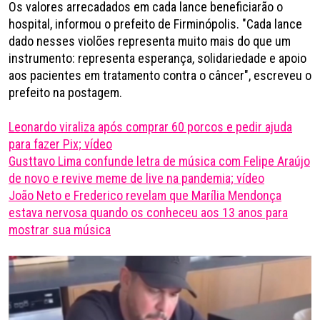
Os valores arrecadados em cada lance beneficiarão o
hospital, informou o prefeito de Firminópolis. "Cada lance
dado nesses violões representa muito mais do que um
instrumento: representa esperança, solidariedade e apoio
aos pacientes em tratamento contra o câncer", escreveu o
prefeito na postagem.
Leonardo viraliza após comprar 60 porcos e pedir ajuda
para fazer Pix; vídeo
Gusttavo Lima confunde letra de música com Felipe Araújo
de novo e revive meme de live na pandemia; vídeo
João Neto e Frederico revelam que Marília Mendonça
estava nervosa quando os conheceu aos 13 anos para
mostrar sua música