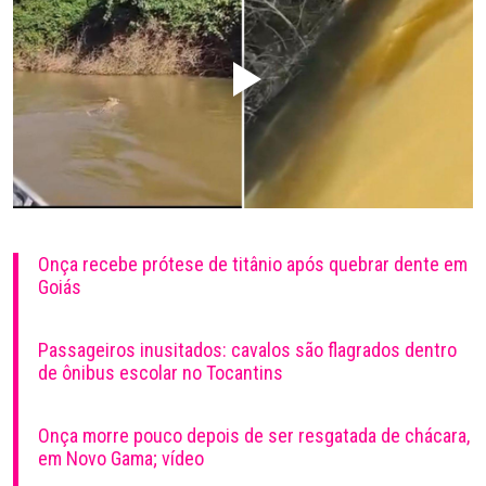
Onça recebe prótese de titânio após quebrar dente em
Goiás
Passageiros inusitados: cavalos são flagrados dentro
de ônibus escolar no Tocantins
Onça morre pouco depois de ser resgatada de chácara,
em Novo Gama; vídeo