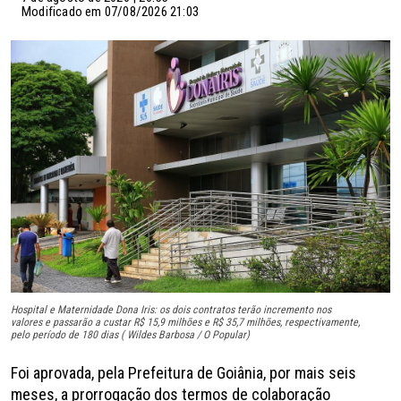
Modificado em 07/08/2026 21:03
Hospital e Maternidade Dona Iris: os dois contratos terão incremento nos
valores e passarão a custar R$ 15,9 milhões e R$ 35,7 milhões, respectivamente,
pelo período de 180 dias ( Wildes Barbosa / O Popular)
Foi aprovada, pela Prefeitura de Goiânia, por mais seis
meses, a prorrogação dos termos de colaboração