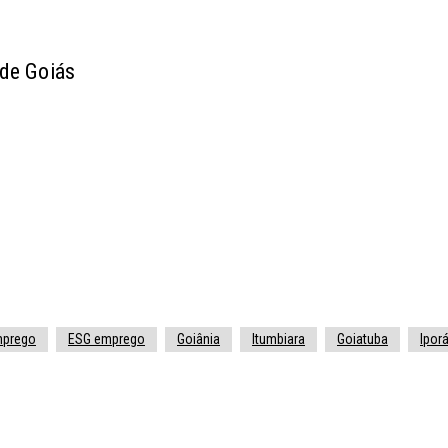
 de Goiás
mprego
ESG emprego
Goiânia
Itumbiara
Goiatuba
Ipor