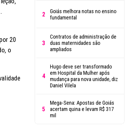
leção,
.
Goiás melhora notas no ensino
2
fundamental
Contratos de administração de
 por 20
3
duas maternidades são
ampliados
do, o
Hugo deve ser transformado
em Hospital da Mulher após
4
validade
mudança para nova unidade, diz
Daniel Vilela
Mega-Sena: Apostas de Goiás
5
acertam quina e levam R$ 317
mil