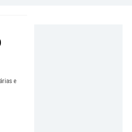
o
árias e