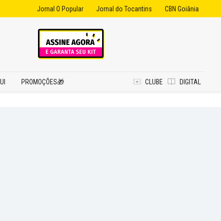
Jornal O Popular
Jornal do Tocantins
CBN Goiânia
UI
PROMOÇÕES🎁
CLUBE
DIGITAL