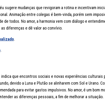
céu sugere mudanças que revigoram a rotina e incentivam inici
sional. Animação entre colegas é bem-vinda, porém sem impos
dade de todos. No amor, a harmonia vem com diálogo e entendi
 as diferenças e dê valor ao convívio.
nalizado
.
o
.
éu indica que encontros sociais e novas experiências culturai
do, devido a Luna e Plutão se alinharem com Sol e Urano. Co
comendada para evitar gastos impulsivos. No amor, é um bom 
entender as diferenças pessoais, a fim de melhorar a situação.