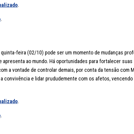
nalizado
.
o
.
ta quinta-feira (02/10) pode ser um momento de mudanças pro
e apresenta ao mundo. Há oportunidades para fortalecer suas 
com a vontade de controlar demais, por conta da tensão com M
 a convivência e lidar prududemente com os afetos, vencendo
nalizado
.
o
.