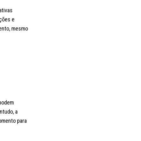
ativas
ições e
mento, mesmo
s podem
ntudo, a
momento para