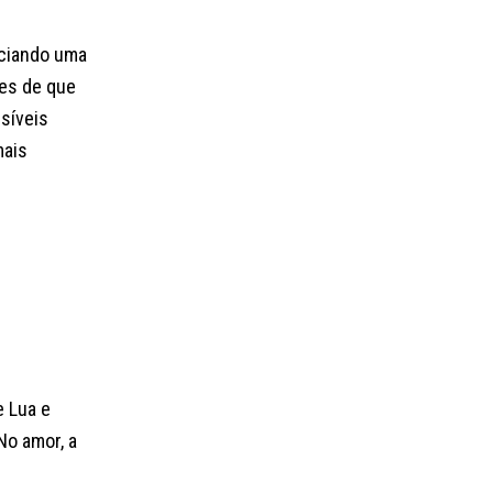
iciando uma
ões de que
síveis
mais
e Lua e
No amor, a