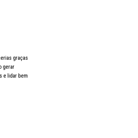
cerias graças
o gerar
s e lidar bem