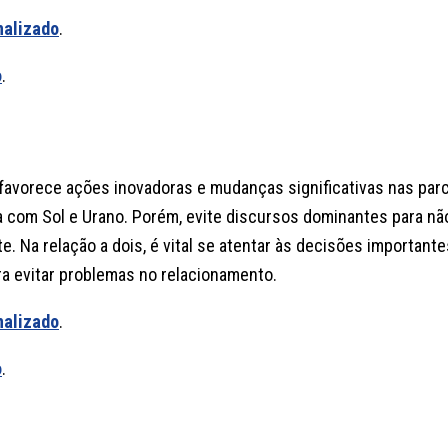
nalizado
.
o
.
a favorece ações inovadoras e mudanças significativas nas par
a com Sol e Urano. Porém, evite discursos dominantes para nã
te. Na relação a dois, é vital se atentar às decisões importante
a evitar problemas no relacionamento.
nalizado
.
o
.