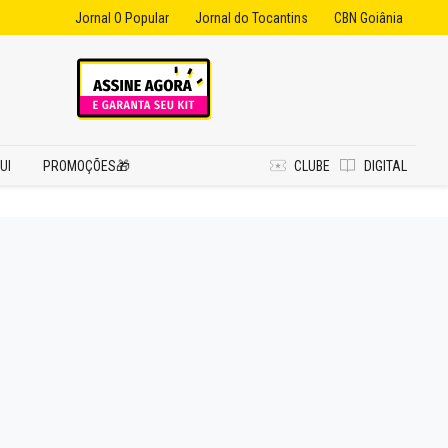
Jornal O Popular
Jornal do Tocantins
CBN Goiânia
UI
PROMOÇÕES🎁
CLUBE
DIGITAL