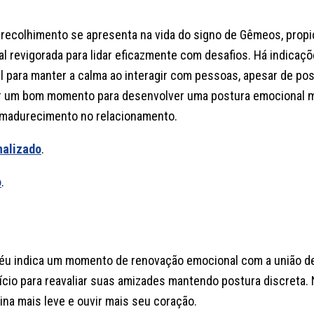
 recolhimento se apresenta na vida do signo de Gêmeos, prop
ual revigorada para lidar eficazmente com desafios. Há indicaç
l para manter a calma ao interagir com pessoas, apesar de pos
er um bom momento para desenvolver uma postura emocional 
amadurecimento no relacionamento.
nalizado
.
o
.
 céu indica um momento de renovação emocional com a união d
pício para reavaliar suas amizades mantendo postura discreta. 
tina mais leve e ouvir mais seu coração.