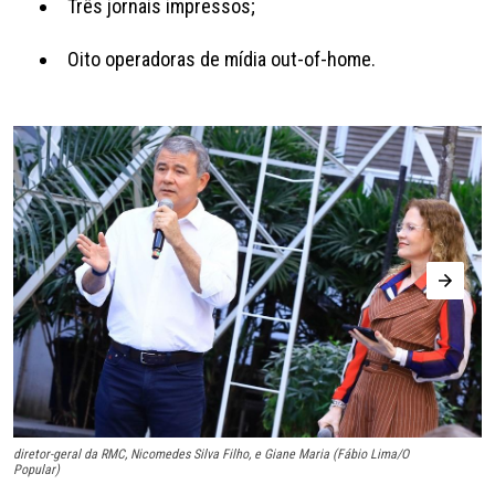
Três jornais impressos;
Oito operadoras de mídia out-of-home.
diretor-geral da RMC, Nicomedes Silva Filho, e Giane Maria (Fábio Lima/O
Pr
Popular)