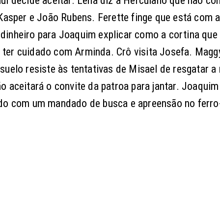
ul decide aceitar. Lena diz a Herculano que não co
 Kasper e João Rubens. Ferette finge que está com 
inheiro para Joaquim explicar como a cortina que v
ra ter cuidado com Arminda. Crô visita Josefa. Magg
uelo resiste às tentativas de Misael de resgatar a
o aceitará o convite da patroa para jantar. Joaquim
ado com um mandado de busca e apreensão no ferro