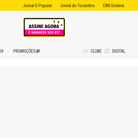
Jornal O Popular
Jornal do Tocantins
CBN Goiânia
UI
PROMOÇÕES🎁
CLUBE
DIGITAL