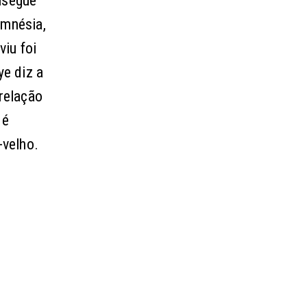
nsegue
amnésia,
iu foi
ye diz a
 relação
 é
-velho.