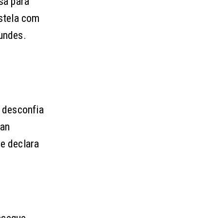
sa para
stela com
undes.
 desconfia
uan
se declara