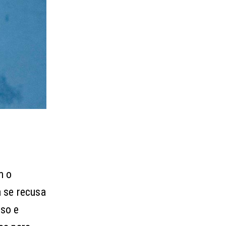
m o
 se recusa
lso e