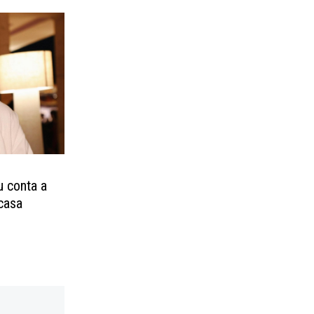
 conta a
casa