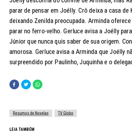
Joélly desconfia do convite de Arminda, mas Ra
parar de pensar em Joélly. Crô deixa a casa de
deixando Zenilda preocupada. Arminda oferece d
parar no ferro-velho. Gerluce avisa a Joélly pa
Júnior que nunca quis saber de sua origem. Cons
amorosa. Gerluce avisa a Arminda que Joélly nã
surpreendido por Paulinho, Juquinha e o deleg
Resumos de Novelas
TV Globo
LEIA TAMBÉM